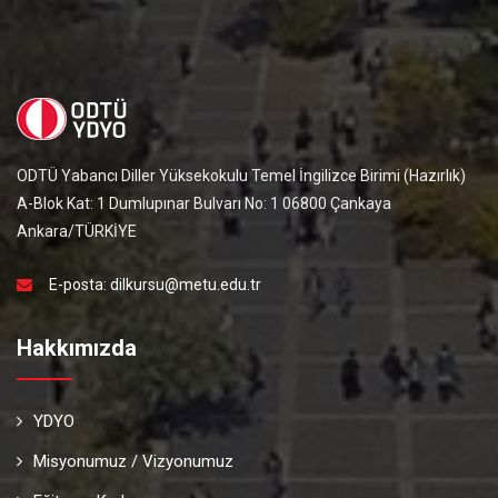
ODTÜ Yabancı Diller Yüksekokulu Temel İngilizce Birimi (Hazırlık)
A-Blok Kat: 1 Dumlupınar Bulvarı No: 1 06800 Çankaya
Ankara/TÜRKİYE
E-posta:
dilkursu@metu.edu.tr
Hakkımızda
YDYO
Misyonumuz / Vizyonumuz